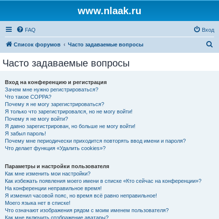
www.nlaak.ru
FAQ
Вход
П
Список форумов
Часто задаваемые вопросы
о
Часто задаваемые вопросы
и
с
Вход на конференцию и регистрация
Зачем мне нужно регистрироваться?
к
Что такое COPPA?
Почему я не могу зарегистрироваться?
Я только что зарегистрировался, но не могу войти!
Почему я не могу войти?
Я давно зарегистрирован, но больше не могу войти!
Я забыл пароль!
Почему мне периодически приходится повторять ввод имени и пароля?
Что делает функция «Удалить cookies»?
Параметры и настройки пользователя
Как мне изменить мои настройки?
Как избежать появления моего имени в списке «Кто сейчас на конференции»?
На конференции неправильное время!
Я изменил часовой пояс, но время всё равно неправильное!
Моего языка нет в списке!
Что означают изображения рядом с моим именем пользователя?
Как мне включить отображение аватары?