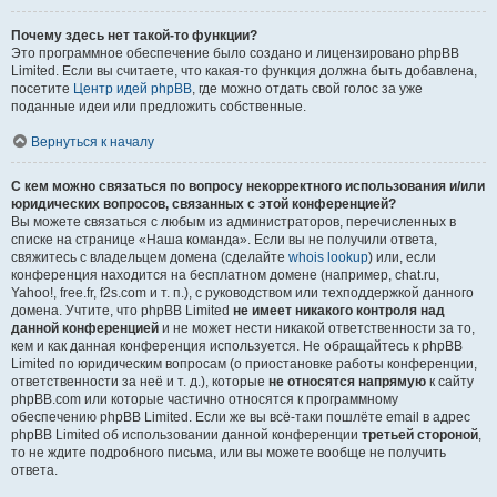
Почему здесь нет такой-то функции?
Это программное обеспечение было создано и лицензировано phpBB
Limited. Если вы считаете, что какая-то функция должна быть добавлена,
посетите
Центр идей phpBB
, где можно отдать свой голос за уже
поданные идеи или предложить собственные.
Вернуться к началу
С кем можно связаться по вопросу некорректного использования и/или
юридических вопросов, связанных с этой конференцией?
Вы можете связаться с любым из администраторов, перечисленных в
списке на странице «Наша команда». Если вы не получили ответа,
свяжитесь с владельцем домена (сделайте
whois lookup
) или, если
конференция находится на бесплатном домене (например, chat.ru,
Yahoo!, free.fr, f2s.com и т. п.), с руководством или техподдержкой данного
домена. Учтите, что phpBB Limited
не имеет никакого контроля над
данной конференцией
и не может нести никакой ответственности за то,
кем и как данная конференция используется. Не обращайтесь к phpBB
Limited по юридическим вопросам (о приостановке работы конференции,
ответственности за неё и т. д.), которые
не относятся напрямую
к сайту
phpBB.com или которые частично относятся к программному
обеспечению phpBB Limited. Если же вы всё-таки пошлёте email в адрес
phpBB Limited об использовании данной конференции
третьей стороной
,
то не ждите подробного письма, или вы можете вообще не получить
ответа.