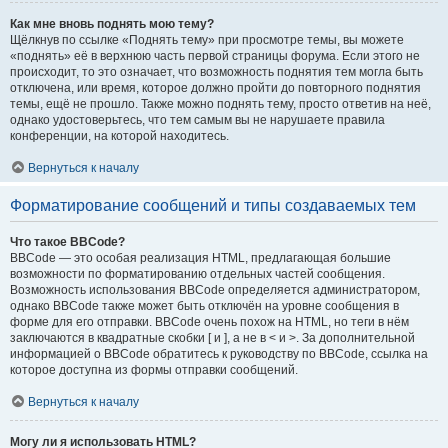
Как мне вновь поднять мою тему?
Щёлкнув по ссылке «Поднять тему» при просмотре темы, вы можете
«поднять» её в верхнюю часть первой страницы форума. Если этого не
происходит, то это означает, что возможность поднятия тем могла быть
отключена, или время, которое должно пройти до повторного поднятия
темы, ещё не прошло. Также можно поднять тему, просто ответив на неё,
однако удостоверьтесь, что тем самым вы не нарушаете правила
конференции, на которой находитесь.
Вернуться к началу
Форматирование сообщений и типы создаваемых тем
Что такое BBCode?
BBCode — это особая реализация HTML, предлагающая большие
возможности по форматированию отдельных частей сообщения.
Возможность использования BBCode определяется администратором,
однако BBCode также может быть отключён на уровне сообщения в
форме для его отправки. BBCode очень похож на HTML, но теги в нём
заключаются в квадратные скобки [ и ], а не в < и >. За дополнительной
информацией о BBCode обратитесь к руководству по BBCode, ссылка на
которое доступна из формы отправки сообщений.
Вернуться к началу
Могу ли я использовать HTML?