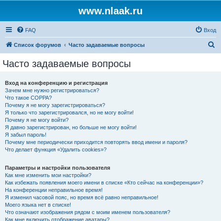
www.nlaak.ru
FAQ
Вход
П
Список форумов
Часто задаваемые вопросы
о
Часто задаваемые вопросы
и
с
Вход на конференцию и регистрация
Зачем мне нужно регистрироваться?
к
Что такое COPPA?
Почему я не могу зарегистрироваться?
Я только что зарегистрировался, но не могу войти!
Почему я не могу войти?
Я давно зарегистрирован, но больше не могу войти!
Я забыл пароль!
Почему мне периодически приходится повторять ввод имени и пароля?
Что делает функция «Удалить cookies»?
Параметры и настройки пользователя
Как мне изменить мои настройки?
Как избежать появления моего имени в списке «Кто сейчас на конференции»?
На конференции неправильное время!
Я изменил часовой пояс, но время всё равно неправильное!
Моего языка нет в списке!
Что означают изображения рядом с моим именем пользователя?
Как мне включить отображение аватары?