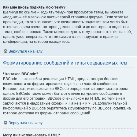
Как мне вновь поднять мою тему?
Щёлкнув по ссылке «Поднять тему» при просмотре темы, вы можете
«поднять» её в верхнюю часть первой страницы форума. Если этого не
происходит, то это означает, что возможность поднятия тем могла быть
отключена, или время, которое должно пройти до повторного поднятия
темы, ещё не прошло. Также можно поднять тему, просто ответив на неё,
однако удостоверьтесь, что тем самым вы не нарушаете правила
конференции, на которой находитесь.
Вернуться к началу
Форматирование сообщений и типы создаваемых тем
Что такое BBCode?
BBCode — это особая реализация HTML, предлагающая большие
возможности по форматированию отдельных частей сообщения.
Возможность использования BBCode определяется администратором,
однако BBCode также может быть отключён на уровне сообщения в
форме для его отправки. BBCode очень похож на HTML, но теги в нём
заключаются в квадратные скобки [ и ], а не в < и >. За дополнительной
информацией о BBCode обратитесь к руководству по BBCode, ссылка на
которое доступна из формы отправки сообщений.
Вернуться к началу
Могу ли я использовать HTML?