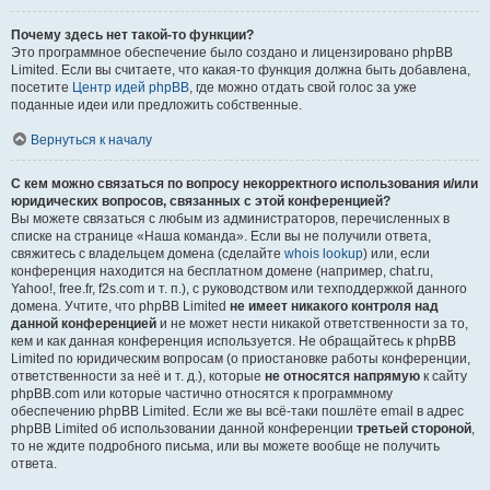
Почему здесь нет такой-то функции?
Это программное обеспечение было создано и лицензировано phpBB
Limited. Если вы считаете, что какая-то функция должна быть добавлена,
посетите
Центр идей phpBB
, где можно отдать свой голос за уже
поданные идеи или предложить собственные.
Вернуться к началу
С кем можно связаться по вопросу некорректного использования и/или
юридических вопросов, связанных с этой конференцией?
Вы можете связаться с любым из администраторов, перечисленных в
списке на странице «Наша команда». Если вы не получили ответа,
свяжитесь с владельцем домена (сделайте
whois lookup
) или, если
конференция находится на бесплатном домене (например, chat.ru,
Yahoo!, free.fr, f2s.com и т. п.), с руководством или техподдержкой данного
домена. Учтите, что phpBB Limited
не имеет никакого контроля над
данной конференцией
и не может нести никакой ответственности за то,
кем и как данная конференция используется. Не обращайтесь к phpBB
Limited по юридическим вопросам (о приостановке работы конференции,
ответственности за неё и т. д.), которые
не относятся напрямую
к сайту
phpBB.com или которые частично относятся к программному
обеспечению phpBB Limited. Если же вы всё-таки пошлёте email в адрес
phpBB Limited об использовании данной конференции
третьей стороной
,
то не ждите подробного письма, или вы можете вообще не получить
ответа.