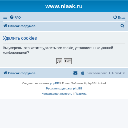
www.nlaak.ru
FAQ
Вход
П
Список форумов
о
Удалить cookies
и
с
Вы уверены, что хотите удалить все cookie, установленные данной
конференцией?
к
Список форумов
Часовой пояс:
UTC+04:00
Создано на основе
phpBB
® Forum Software © phpBB Limited
Русская поддержка phpBB
Конфиденциальность
|
Правила