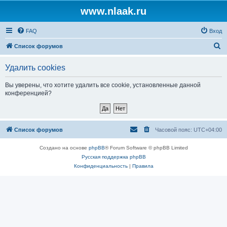
www.nlaak.ru
FAQ
Вход
П
Список форумов
о
Удалить cookies
и
с
Вы уверены, что хотите удалить все cookie, установленные данной
конференцией?
к
Список форумов
Часовой пояс:
UTC+04:00
Создано на основе
phpBB
® Forum Software © phpBB Limited
Русская поддержка phpBB
Конфиденциальность
|
Правила