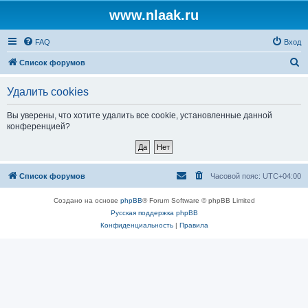
www.nlaak.ru
FAQ
Вход
П
Список форумов
о
Удалить cookies
и
с
Вы уверены, что хотите удалить все cookie, установленные данной
конференцией?
к
Список форумов
Часовой пояс:
UTC+04:00
Создано на основе
phpBB
® Forum Software © phpBB Limited
Русская поддержка phpBB
Конфиденциальность
|
Правила