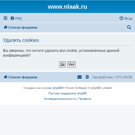
www.nlaak.ru
FAQ
Вход
П
Список форумов
о
Удалить cookies
и
с
Вы уверены, что хотите удалить все cookie, установленные данной
конференцией?
к
Список форумов
Часовой пояс:
UTC+04:00
Создано на основе
phpBB
® Forum Software © phpBB Limited
Русская поддержка phpBB
Конфиденциальность
|
Правила