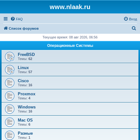
www.nlaak.ru
FAQ
Вход
П
Список форумов
о
Текущее время: 08 авг 2026, 06:56
и
Операционные Системы
с
FreeBSD
к
Темы:
62
Linux
Темы:
57
Cisco
Темы:
16
Proxmox
Темы:
4
Windows
Темы:
16
Mac OS
Темы:
6
Разные
Темы:
1