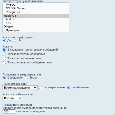
соответствующую опцию ниже.
Искать в подфорумах:
Да
Нет
Искать:
В названиях тем и текстах сообщений
Только в текстах сообщений
Только по названию темы
Только в первом сообщении темы
Показывать результаты как:
Сообщения
Темы
Поле сортировки:
по возрастанию
по убыванию
Искать сообщения за:
Показывать первые:
Введите 0 для вывода полного текста сообщений.
символов сообщений