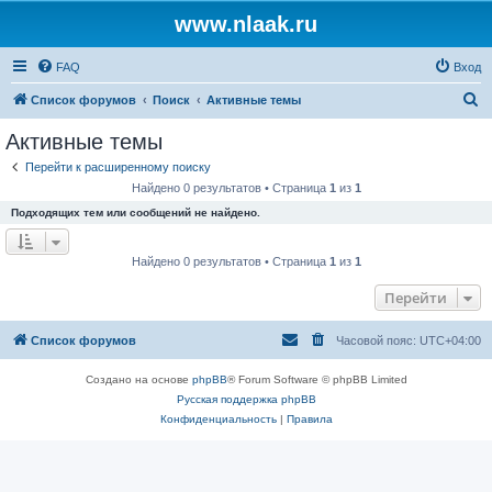
www.nlaak.ru
FAQ
Вход
П
Список форумов
Поиск
Активные темы
о
Активные темы
и
Перейти к расширенному поиску
с
Найдено 0 результатов • Страница
1
из
1
к
Подходящих тем или сообщений не найдено.
Найдено 0 результатов • Страница
1
из
1
Перейти
Список форумов
Часовой пояс:
UTC+04:00
Создано на основе
phpBB
® Forum Software © phpBB Limited
Русская поддержка phpBB
Конфиденциальность
|
Правила