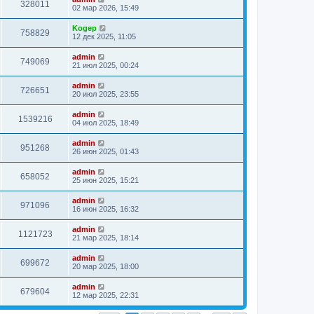
328011
02 мар 2026, 15:49
Kogep
758829
12 дек 2025, 11:05
admin
749069
21 июл 2025, 00:24
admin
726651
20 июл 2025, 23:55
admin
1539216
04 июл 2025, 18:49
admin
951268
26 июн 2025, 01:43
admin
658052
25 июн 2025, 15:21
admin
971096
16 июн 2025, 16:32
admin
1121723
21 мар 2025, 18:14
admin
699672
20 мар 2025, 18:00
admin
679604
12 мар 2025, 22:31