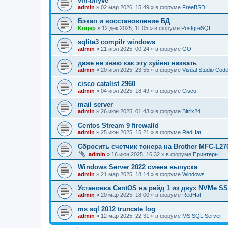
vm-bhyve
admin
»
02 мар 2026, 15:49
» в форуме
FreeBSD
Бэкап и восстановление БД
Kogep
»
12 дек 2025, 11:05
» в форуме
PostgreSQL
sqlite3 compilr windows
admin
»
21 июл 2025, 00:24
» в форуме
GO
даже не знаю как эту хуйню назвать
admin
»
20 июл 2025, 23:55
» в форуме
Visual Studio Cod
cisco catalist 2960
admin
»
04 июл 2025, 18:49
» в форуме
Cisco
mail server
admin
»
26 июн 2025, 01:43
» в форуме
Bitrix24
Centos Stream 9 firewalld
admin
»
25 июн 2025, 15:21
» в форуме
RedHat
Сбросить счетчик тонера на Brother MFC-L2
admin
»
16 июн 2025, 16:32
» в форуме
Принтеры
Windows Server 2022 смена выпуска
admin
»
21 мар 2025, 18:14
» в форуме
Windows
Установка CentOS на рейд 1 из двух NVMe SS
admin
»
20 мар 2025, 18:00
» в форуме
RedHat
ms sql 2012 truncate log
admin
»
12 мар 2025, 22:31
» в форуме
MS SQL Server