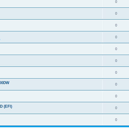
0
0
0
0
e
0
0
0
700DW
0
0
D (EFI)
0
0