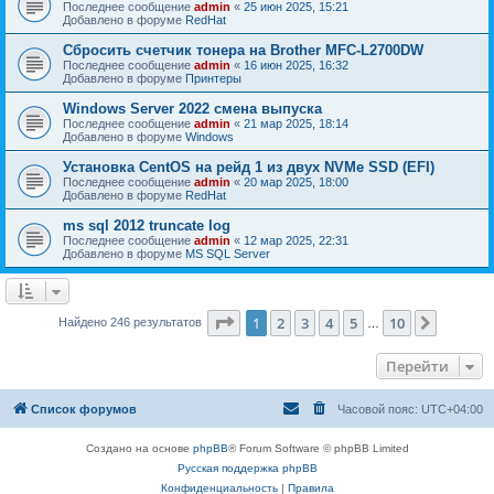
Последнее сообщение
admin
«
25 июн 2025, 15:21
Добавлено в форуме
RedHat
Сбросить счетчик тонера на Brother MFC-L2700DW
Последнее сообщение
admin
«
16 июн 2025, 16:32
Добавлено в форуме
Принтеры
Windows Server 2022 смена выпуска
Последнее сообщение
admin
«
21 мар 2025, 18:14
Добавлено в форуме
Windows
Установка CentOS на рейд 1 из двух NVMe SSD (EFI)
Последнее сообщение
admin
«
20 мар 2025, 18:00
Добавлено в форуме
RedHat
ms sql 2012 truncate log
Последнее сообщение
admin
«
12 мар 2025, 22:31
Добавлено в форуме
MS SQL Server
Страница
1
из
10
1
2
3
4
5
10
След.
Найдено 246 результатов
…
Перейти
Список форумов
Часовой пояс:
UTC+04:00
Создано на основе
phpBB
® Forum Software © phpBB Limited
Русская поддержка phpBB
Конфиденциальность
|
Правила