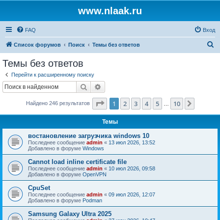
www.nlaak.ru
FAQ
Вход
П
Список форумов
Поиск
Темы без ответов
о
Темы без ответов
и
Перейти к расширенному поиску
с
Поиск
Расширенный поиск
к
Страница
1
из
10
1
2
3
4
5
10
След.
Найдено 246 результатов
…
Темы
востановление загрузчика windows 10
Последнее сообщение
admin
«
13 июл 2026, 13:52
Добавлено в форуме
Windows
Cannot load inline certificate file
Последнее сообщение
admin
«
10 июл 2026, 09:58
Добавлено в форуме
OpenVPN
CpuSet
Последнее сообщение
admin
«
09 июл 2026, 12:07
Добавлено в форуме
Podman
Samsung Galaxy Ultra 2025