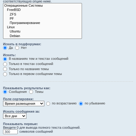
соответствующую опцию ниже.
Искать в подфорумах:
Да
Нет
Искать:
В названиях тем и текстах сообщений
Только в текстах сообщений
Только по названию темы
Только в первом сообщении темы
Показывать результаты как:
Сообщения
Темы
Поле сортировки:
по возрастанию
по убыванию
Искать сообщения за:
Показывать первые:
Введите 0 для вывода полного текста сообщений.
символов сообщений