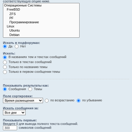
соответствующую опцию ниже.
Искать в подфорумах:
Да
Нет
Искать:
В названиях тем и текстах сообщений
Только в текстах сообщений
Только по названию темы
Только в первом сообщении темы
Показывать результаты как:
Сообщения
Темы
Поле сортировки:
по возрастанию
по убыванию
Искать сообщения за:
Показывать первые:
Введите 0 для вывода полного текста сообщений.
символов сообщений