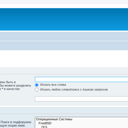
жны быть в
Искать все слова
 Вы можете разделить
те
*
в качестве
Искать любое слово/поиск с языком запросов
. Поиск в подфорумах
ющую опцию ниже.