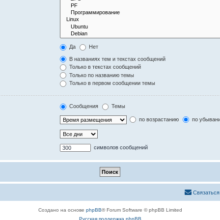
Да
Нет
В названиях тем и текстах сообщений
Только в текстах сообщений
Только по названию темы
Только в первом сообщении темы
Сообщения
Темы
по возрастанию
по убыван
символов сообщений
Связаться
Создано на основе
phpBB
® Forum Software © phpBB Limited
Русская поддержка phpBB