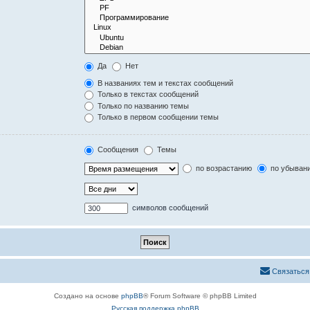
Да
Нет
В названиях тем и текстах сообщений
Только в текстах сообщений
Только по названию темы
Только в первом сообщении темы
Сообщения
Темы
по возрастанию
по убыван
символов сообщений
Связаться
Создано на основе
phpBB
® Forum Software © phpBB Limited
Русская поддержка phpBB