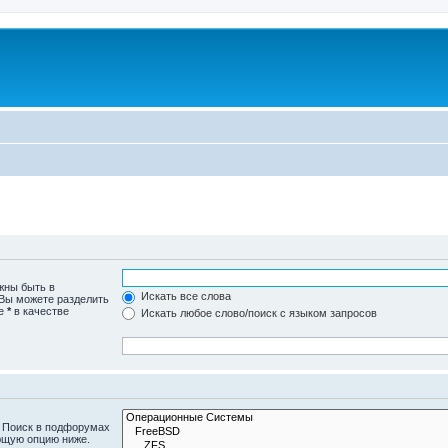
жны быть в
Искать все слова
 Вы можете разделить
те
*
в качестве
Искать любое слово/поиск с языком запросов
. Поиск в подфорумах
ющую опцию ниже.