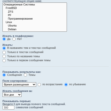
соответствующую опцию ниже.
Искать в подфорумах:
Да
Нет
Искать:
В названиях тем и текстах сообщений
Только в текстах сообщений
Только по названию темы
Только в первом сообщении темы
Показывать результаты как:
Сообщения
Темы
Поле сортировки:
по возрастанию
по убыванию
Искать сообщения за:
Показывать первые:
Введите 0 для вывода полного текста сообщений.
символов сообщений