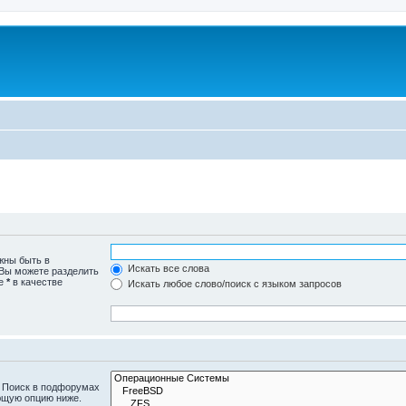
жны быть в
Искать все слова
 Вы можете разделить
те
*
в качестве
Искать любое слово/поиск с языком запросов
. Поиск в подфорумах
ющую опцию ниже.