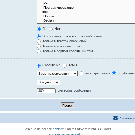
Да
Нет
В названиях тем и текстах сообщений
Только в текстах сообщений
Только по названию темы
Только в первом сообщении темы
Сообщения
Темы
по возрастанию
по убыван
символов сообщений
Связаться
Создано на основе
phpBB
® Forum Software © phpBB Limited
Русская поддержка phpBB