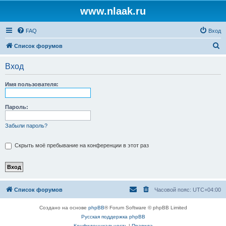
www.nlaak.ru
FAQ
Вход
П
Список форумов
о
Вход
и
с
Имя пользователя:
к
Пароль:
Забыли пароль?
Скрыть моё пребывание на конференции в этот раз
Список форумов
Часовой пояс:
UTC+04:00
Создано на основе
phpBB
® Forum Software © phpBB Limited
Русская поддержка phpBB
Конфиденциальность
|
Правила