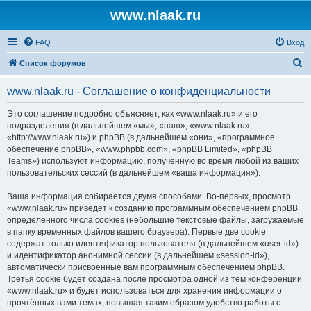
www.nlaak.ru
FAQ
Вход
П
Список форумов
о
www.nlaak.ru - Соглашение о конфиденциальности
и
с
Это соглашение подробно объясняет, как «www.nlaak.ru» и его
подразделения (в дальнейшем «мы», «наш», «www.nlaak.ru»,
к
«http://www.nlaak.ru») и phpBB (в дальнейшем «они», «программное
обеспечение phpBB», «www.phpbb.com», «phpBB Limited», «phpBB
Teams») используют информацию, полученную во время любой из ваших
пользовательских сессий (в дальнейшем «ваша информация»).
Ваша информация собирается двумя способами. Во-первых, просмотр
«www.nlaak.ru» приведёт к созданию программным обеспечением phpBB
определённого числа cookies (небольшие текстовые файлы, загружаемые
в папку временных файлов вашего браузера). Первые две cookie
содержат только идентификатор пользователя (в дальнейшем «user-id»)
и идентификатор анонимной сессии (в дальнейшем «session-id»),
автоматически присвоенные вам программным обеспечением phpBB.
Третья cookie будет создана после просмотра одной из тем конференции
«www.nlaak.ru» и будет использоваться для хранения информации о
прочтённых вами темах, повышая таким образом удобство работы с