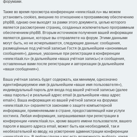
форумами.
Также во время просмотра конференции «www.nlaak.ru» мы можем
установить cookies, внешние по отношению к программному обеспечению
phpBB, однако они выходят за рамки этого документа, целью которого
является рассмотрение страниц, созданных исключительно программным
обеспечением phpBB. Вторым источником получения вашей информации
являются данные, которые вы отправляете на форум. Этими данными
могут быть, но не исчерпываются, следующие данные: сообщения,
размещённые под учётной записью Гостя (в дальнейшем «анонимные
сообщения»), данные, указанные при регистрации в конференции
«www.nlaak.ru» (в дальнейшем «ваша учётная запись») и сообщения,
оставленные вами после регистрации и авторизации (в дальнейшем
«ваши сообщения»).
Ваша учётная запись будет содержать, как минимум, однозначно
идентифицируемое имя (в дальнейшем «ваше имя пользователя»),
индивидуальный пароль для входа под вашей учётной записью (далее
«ваш пароль») и реальный адрес email (в дальнейшем «ваш адрес
email»). Ваша информация из вашей учётной записи на форумах
«www.nlaak.ru» охраняется законами о защите компьютерной
информации, применяемыми в стране, предоставляющей нам услуги
хостинга. Любая информация, запрашиваемая при регистрации в
конференции «www.nlaak.ru», кроме вашего имени пользователя, вашего
пароля и вашего адреса email, может быть как необходимой, так и
необязательной ко вводу, на усмотрение администрации конференции
«www.nlaak.ru». В любом случае у вас есть возможность выбрать, какая