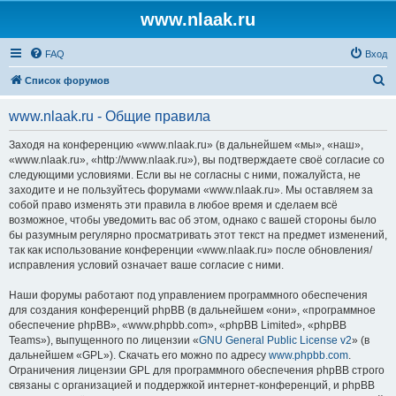
www.nlaak.ru
FAQ
Вход
П
Список форумов
о
www.nlaak.ru - Общие правила
и
с
Заходя на конференцию «www.nlaak.ru» (в дальнейшем «мы», «наш»,
«www.nlaak.ru», «http://www.nlaak.ru»), вы подтверждаете своё согласие со
к
следующими условиями. Если вы не согласны с ними, пожалуйста, не
заходите и не пользуйтесь форумами «www.nlaak.ru». Мы оставляем за
собой право изменять эти правила в любое время и сделаем всё
возможное, чтобы уведомить вас об этом, однако с вашей стороны было
бы разумным регулярно просматривать этот текст на предмет изменений,
так как использование конференции «www.nlaak.ru» после обновления/
исправления условий означает ваше согласие с ними.
Наши форумы работают под управлением программного обеспечения
для создания конференций phpBB (в дальнейшем «они», «программное
обеспечение phpBB», «www.phpbb.com», «phpBB Limited», «phpBB
Teams»), выпущенного по лицензии «
GNU General Public License v2
» (в
дальнейшем «GPL»). Скачать его можно по адресу
www.phpbb.com
.
Ограничения лицензии GPL для программного обеспечения phpBB строго
связаны с организацией и поддержкой интернет-конференций, и phpBB