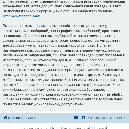
Limited не несёт ответственности за то, что администрация конференций
определяет в качестве допустимого содержания и/или поведения в них.
За дополнительной информацией о phpBB обращайтесь по адресу
https://www.phpbb.com/
.
Вы соглашаетесь не размещать оскорбительных, угрожающих,
клеветнических сообщений, порнографических сообщений, призывов к
национальной розни и прочих сообщений, которые могут нарушить
законы вашей страны, страны, которая предоставляет услуги хостинга
для форумов «www.nlaak.ru» или международное право. Попытки
размещения таких сообщений могут привести к вашему немедленному
отключению от конференции, при этом ваш провайдер будет поставлен в
известность, если мы сочтём это нужным. IP-адреса всех сообщений
сохраняются для возможности проведения такой политики. Вы
соглашаетесь с тем, что администраторы форумов «www.nlaak.ru» имеют
право удалить, отредактировать, перенести или закрыть любую тему в
любое время по своему усмотрению. Как пользователь вы согласны с тем,
что введённая вами информация будет храниться в базе данных. Хотя
эта информация не будет открыта третьим лицам без вашего
разрешения, ни администрация конференции «www.nlaak.ru», ни phpBB
Limited не может быть ответственна за действия хакеров, которые могут
привести к несанкционированному доступу к ней.
Список форумов
Часовой пояс:
UTC+04:00
Создано на основе
phpBB
® Forum Software © phpBB Limited