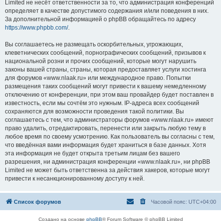
Limited не несёт ответственности за то, что администрация конференций
определяет в качестве допустимого содержания и/или поведения в них.
За дополнительной информацией о phpBB обращайтесь по адресу
https://www.phpbb.com/
.
Вы соглашаетесь не размещать оскорбительных, угрожающих,
клеветнических сообщений, порнографических сообщений, призывов к
национальной розни и прочих сообщений, которые могут нарушить
законы вашей страны, страны, которая предоставляет услуги хостинга
для форумов «www.nlaak.ru» или международное право. Попытки
размещения таких сообщений могут привести к вашему немедленному
отключению от конференции, при этом ваш провайдер будет поставлен в
известность, если мы сочтём это нужным. IP-адреса всех сообщений
сохраняются для возможности проведения такой политики. Вы
соглашаетесь с тем, что администраторы форумов «www.nlaak.ru» имеют
право удалить, отредактировать, перенести или закрыть любую тему в
любое время по своему усмотрению. Как пользователь вы согласны с тем,
что введённая вами информация будет храниться в базе данных. Хотя
эта информация не будет открыта третьим лицам без вашего
разрешения, ни администрация конференции «www.nlaak.ru», ни phpBB
Limited не может быть ответственна за действия хакеров, которые могут
привести к несанкционированному доступу к ней.
Список форумов
Часовой пояс:
UTC+04:00
Создано на основе
phpBB
® Forum Software © phpBB Limited