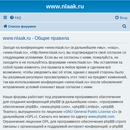
www.nlaak.ru
FAQ
Вход
П
Список форумов
о
www.nlaak.ru - Общие правила
и
с
Заходя на конференцию «www.nlaak.ru» (в дальнейшем «мы», «наш»,
«www.nlaak.ru», «http://www.nlaak.ru»), вы подтверждаете своё согласие со
к
следующими условиями. Если вы не согласны с ними, пожалуйста, не
заходите и не пользуйтесь форумами «www.nlaak.ru». Мы оставляем за
собой право изменять эти правила в любое время и сделаем всё
возможное, чтобы уведомить вас об этом, однако с вашей стороны было
бы разумным регулярно просматривать этот текст на предмет изменений,
так как использование конференции «www.nlaak.ru» после обновления/
исправления условий означает ваше согласие с ними.
Наши форумы работают под управлением программного обеспечения
для создания конференций phpBB (в дальнейшем «они», «программное
обеспечение phpBB», «www.phpbb.com», «phpBB Limited», «phpBB
Teams»), выпущенного по лицензии «
GNU General Public License v2
» (в
дальнейшем «GPL»). Скачать его можно по адресу
www.phpbb.com
.
Ограничения лицензии GPL для программного обеспечения phpBB строго
связаны с организацией и поддержкой интернет-конференций, и phpBB