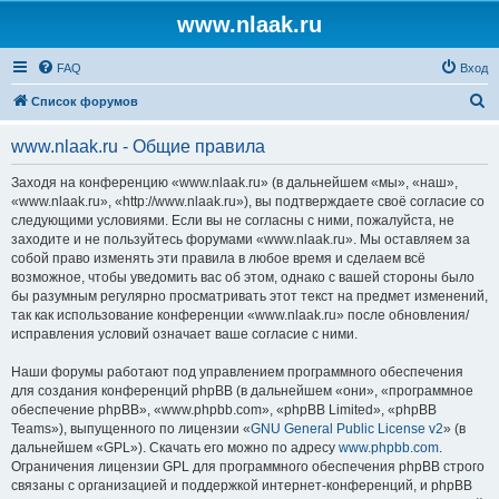
www.nlaak.ru
FAQ
Вход
П
Список форумов
о
www.nlaak.ru - Общие правила
и
с
Заходя на конференцию «www.nlaak.ru» (в дальнейшем «мы», «наш»,
«www.nlaak.ru», «http://www.nlaak.ru»), вы подтверждаете своё согласие со
к
следующими условиями. Если вы не согласны с ними, пожалуйста, не
заходите и не пользуйтесь форумами «www.nlaak.ru». Мы оставляем за
собой право изменять эти правила в любое время и сделаем всё
возможное, чтобы уведомить вас об этом, однако с вашей стороны было
бы разумным регулярно просматривать этот текст на предмет изменений,
так как использование конференции «www.nlaak.ru» после обновления/
исправления условий означает ваше согласие с ними.
Наши форумы работают под управлением программного обеспечения
для создания конференций phpBB (в дальнейшем «они», «программное
обеспечение phpBB», «www.phpbb.com», «phpBB Limited», «phpBB
Teams»), выпущенного по лицензии «
GNU General Public License v2
» (в
дальнейшем «GPL»). Скачать его можно по адресу
www.phpbb.com
.
Ограничения лицензии GPL для программного обеспечения phpBB строго
связаны с организацией и поддержкой интернет-конференций, и phpBB