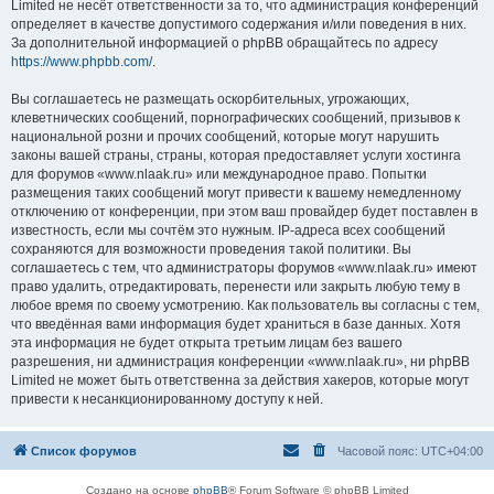
Limited не несёт ответственности за то, что администрация конференций
определяет в качестве допустимого содержания и/или поведения в них.
За дополнительной информацией о phpBB обращайтесь по адресу
https://www.phpbb.com/
.
Вы соглашаетесь не размещать оскорбительных, угрожающих,
клеветнических сообщений, порнографических сообщений, призывов к
национальной розни и прочих сообщений, которые могут нарушить
законы вашей страны, страны, которая предоставляет услуги хостинга
для форумов «www.nlaak.ru» или международное право. Попытки
размещения таких сообщений могут привести к вашему немедленному
отключению от конференции, при этом ваш провайдер будет поставлен в
известность, если мы сочтём это нужным. IP-адреса всех сообщений
сохраняются для возможности проведения такой политики. Вы
соглашаетесь с тем, что администраторы форумов «www.nlaak.ru» имеют
право удалить, отредактировать, перенести или закрыть любую тему в
любое время по своему усмотрению. Как пользователь вы согласны с тем,
что введённая вами информация будет храниться в базе данных. Хотя
эта информация не будет открыта третьим лицам без вашего
разрешения, ни администрация конференции «www.nlaak.ru», ни phpBB
Limited не может быть ответственна за действия хакеров, которые могут
привести к несанкционированному доступу к ней.
Список форумов
Часовой пояс:
UTC+04:00
Создано на основе
phpBB
® Forum Software © phpBB Limited