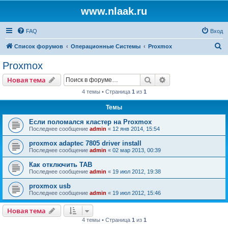
www.nlaak.ru
FAQ
Вход
П
Список форумов
Операционные Системы
Proxmox
о
Proxmox
и
Поиск
Расширенный пои
Новая тема
с
4 темы • Страница
1
из
1
к
Темы
Если поломался кластер на Proxmox
Последнее сообщение
admin
«
12 янв 2014, 15:54
proxmox adaptec 7805 driver install
Последнее сообщение
admin
«
02 мар 2013, 00:39
Как отключить TAB
Последнее сообщение
admin
«
19 июл 2012, 19:38
proxmox usb
Последнее сообщение
admin
«
19 июл 2012, 15:46
Новая тема
4 темы • Страница
1
из
1