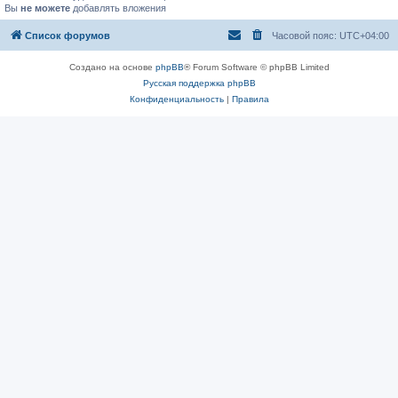
Вы
не можете
добавлять вложения
Список форумов
Часовой пояс:
UTC+04:00
Создано на основе
phpBB
® Forum Software © phpBB Limited
Русская поддержка phpBB
Конфиденциальность
|
Правила