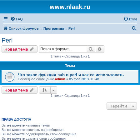
www.nlaak.ru
FAQ
Вход
П
Список форумов
Программы
Perl
о
Perl
и
Поиск
Расширенный пои
Новая тема
с
1 тема • Страница
1
из
1
к
Темы
Что такое функция sub в perl и как ее использовать
Последнее сообщение
admin
«
05 фев 2013, 10:48
Новая тема
1 тема • Страница
1
из
1
Перейти
ПРАВА ДОСТУПА
Вы
не можете
начинать темы
Вы
не можете
отвечать на сообщения
Вы
не можете
редактировать свои сообщения
Вы
не можете
удалять свои сообщения