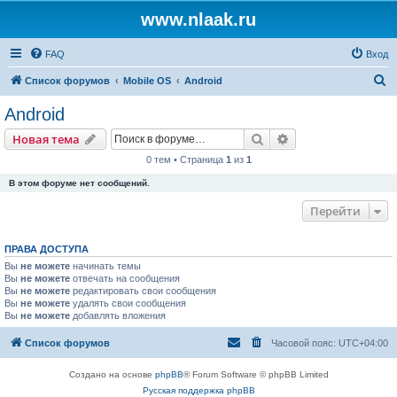
www.nlaak.ru
FAQ
Вход
П
Список форумов
Mobile OS
Android
о
Android
и
Поиск
Расширенный пои
Новая тема
с
0 тем • Страница
1
из
1
к
В этом форуме нет сообщений.
Перейти
ПРАВА ДОСТУПА
Вы
не можете
начинать темы
Вы
не можете
отвечать на сообщения
Вы
не можете
редактировать свои сообщения
Вы
не можете
удалять свои сообщения
Вы
не можете
добавлять вложения
Список форумов
Часовой пояс:
UTC+04:00
Создано на основе
phpBB
® Forum Software © phpBB Limited
Русская поддержка phpBB