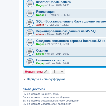
Insert or Update pattern
Kogep
»
14 апр 2020, 14:35
Репликация
Kogep
»
13 фев 2019, 17:50
SQL - Восстановление в базу с другим имен
admin
»
07 дек 2017, 15:12
Зеркалирование баз данных на MS SQL
admin
»
29 июл 2015, 09:56
Создание связанного сервера Interbase 32 на
Kogep
»
24 окт 2014, 12:10
Ссылки
Kogep
»
04 сен 2014, 16:50
Полезные скрипты
Kogep
»
04 сен 2014, 16:49
Новая тема
Вернуться к списку форумов
ПРАВА ДОСТУПА
Вы
не можете
начинать темы
Вы
не можете
отвечать на сообщения
Вы
не можете
редактировать свои сообщения
Вы
не можете
удалять свои сообщения