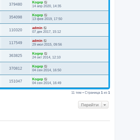
Kogep
379480
14 апр 2020, 14:35
Kogep
354098
13 фев 2019, 17:50
admin
110320
07 дек 2017, 15:12
admin
117549
29 июл 2015, 09:56
Kogep
363825
24 окт 2014, 12:10
Kogep
370812
04 сен 2014, 16:50
Kogep
151047
04 сен 2014, 16:49
11 тем • Страница
1
из
1
Перейти