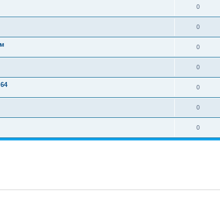
0
0
ем
0
0
 64
0
0
0