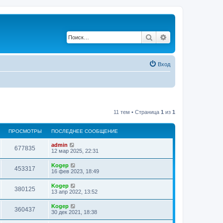
Поиск
Расширенный по
Вход
11 тем • Страница
1
из
1
ПРОСМОТРЫ
ПОСЛЕДНЕЕ СООБЩЕНИЕ
admin
677835
12 мар 2025, 22:31
Kogep
453317
16 фев 2023, 18:49
Kogep
380125
13 апр 2022, 13:52
Kogep
360437
30 дек 2021, 18:38