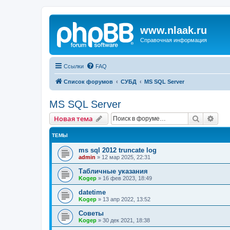
www.nlaak.ru
Справочная информация
Ссылки
FAQ
Список форумов
СУБД
MS SQL Server
MS SQL Server
Поиск
Рас
Новая тема
ТЕМЫ
ms sql 2012 truncate log
admin
»
12 мар 2025, 22:31
Табличные указания
Kogep
»
16 фев 2023, 18:49
datetime
Kogep
»
13 апр 2022, 13:52
Советы
Kogep
»
30 дек 2021, 18:38