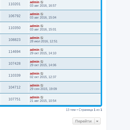
admin
110201
03 авг 2016, 16:57
admin
106792
03 авг 2016, 15:04
admin
110350
03 авг 2016, 15:01
admin
108823
28 июл 2016, 12:51
admin
114694
29 окт 2015, 14:10
admin
107428
29 окт 2015, 14:06
admin
110339
02 окт 2015, 12:37
admin
104712
29 сен 2015, 19:09
admin
107751
21 авг 2015, 10:54
13 тем • Страница
1
из
1
Перейти