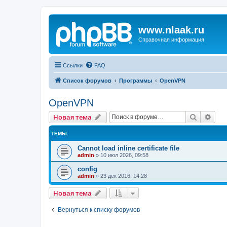
www.nlaak.ru
Справочная информация
Ссылки
FAQ
Список форумов
Программы
OpenVPN
OpenVPN
Поиск
Рас
Новая тема
ТЕМЫ
Cannot load inline certificate file
admin
»
10 июл 2026, 09:58
config
admin
»
23 дек 2016, 14:28
Новая тема
Вернуться к списку форумов