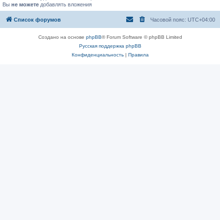
Вы
не можете
добавлять вложения
Список форумов
Часовой пояс:
UTC+04:00
Создано на основе
phpBB
® Forum Software © phpBB Limited
Русская поддержка phpBB
Конфиденциальность
|
Правила