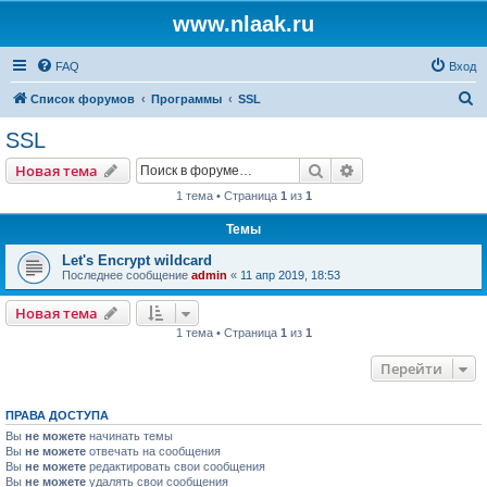
www.nlaak.ru
FAQ
Вход
П
Список форумов
Программы
SSL
о
SSL
и
Поиск
Расширенный пои
Новая тема
с
1 тема • Страница
1
из
1
к
Темы
Let's Encrypt wildcard
Последнее сообщение
admin
«
11 апр 2019, 18:53
Новая тема
1 тема • Страница
1
из
1
Перейти
ПРАВА ДОСТУПА
Вы
не можете
начинать темы
Вы
не можете
отвечать на сообщения
Вы
не можете
редактировать свои сообщения
Вы
не можете
удалять свои сообщения