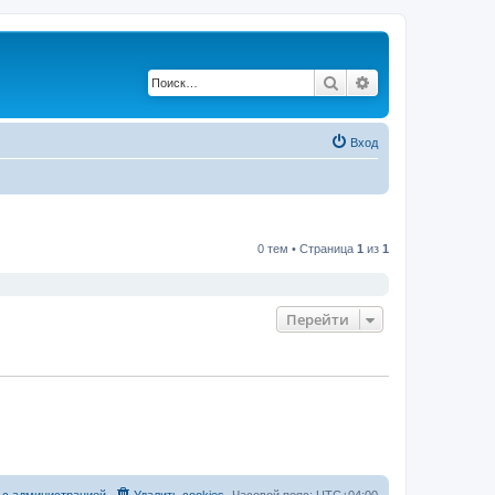
Поиск
Расширенный по
Вход
0 тем • Страница
1
из
1
Перейти