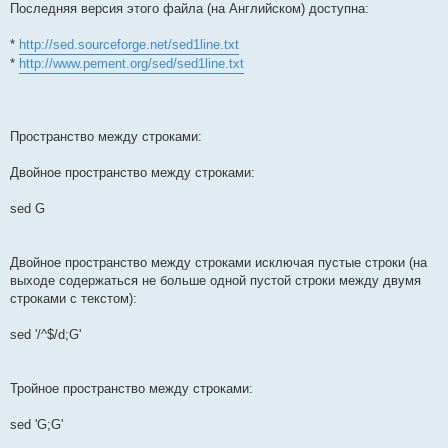
Последняя версия этого файла (на Английском) доступна:
*
http://sed.sourceforge.net/sed1line.txt
*
http://www.pement.org/sed/sed1line.txt
Пространство между строками:
Двойное пространство между строками:
sed G
Двойное пространство между строками исключая пустые строки (на
выходе содержаться не больше одной пустой строки между двумя
строками с текстом):
sed '/^$/d;G'
Тройное пространство между строками:
sed 'G;G'