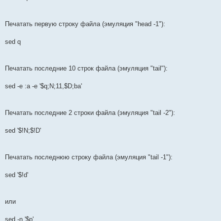
Печатать первую строку файла (эмуляция "head -1"):
sed q
Печатать последние 10 строк файла (эмуляция "tail"):
sed -e :a -e '$q;N;11,$D;ba'
Печатать последние 2 строки файла (эмуляция "tail -2"):
sed '$!N;$!D'
Печатать последнюю строку файла (эмуляция "tail -1"):
sed '$!d'
или
sed -n '$p'