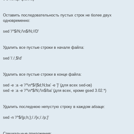
Оставить последовательность пустых строк не более двух
одновременно:
sed '/^$/N;/\n$/N;//D'
Удалить все пустые строки в начале файла:
sed '/./,$!d'
Удалить все пустые строки в конце файла:
sed -e :a -e '/^\n*$/{$d;N;ba' -e '}' (для всех sed-ов)
sed -e :a -e '/^\n*$/N;/\n$/ba' (для всех, кроме gsed 3.02.*)
Удалить последнюю непустую строку в каждом абзаце:
sed -n '/^$/{p;h;};/./{x;/./p;}'
Специальные приложения: