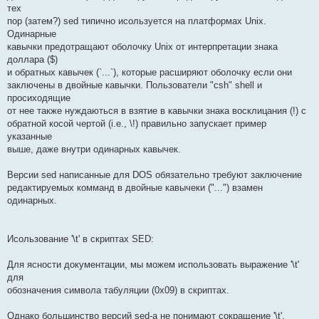
тех
пор (затем?) sed типично исользуется на платформах Unix.
Одинарные
кавычки предотращают оболочку Unix от интерпретации знака
доллара ($)
и обратных кавычек (`...`), которые расширяют оболочку если они
заключены в двойные кавычки. Пользователи "csh" shell и
просиходящие
от нее также нуждаються в взятие в кавычки знака восклицания (!) c
обратной косой чертой (i.e., \!) правильно запускает пример
указанные
выше, даже внутри одинарных кавычек.
Версии sed написанные для DOS обязательно требуют заключение
редактируемых комманд в двойные кавычеки ("...") взамен
одинарных.
Исользование '\t' в скриптах SED:
Для ясности документации, мы можем использовать выражение '\t'
для
обозначения символа табуляции (0x09) в скриптах.
Однако большинство версий sed-а не понимают сокращение '\t',