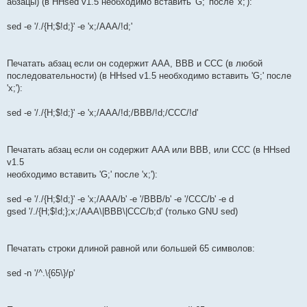
абзацы) (в HHsed v1.5 необходимо вставить 'G;' после 'x;'):
sed -e '/./{H;$!d;}' -e 'x;/AAA/!d;'
Печатать абзац если он содержит AAA, BBB и CCC (в любой
последовательности) (в HHsed v1.5 необходимо вставить 'G;' после
'x;'):
sed -e '/./{H;$!d;}' -e 'x;/AAA/!d;/BBB/!d;/CCC/!d'
Печатать абзац если он содержит AAA или BBB, или CCC (в HHsed
v1.5
необходимо вставить 'G;' после 'x;'):
sed -e '/./{H;$!d;}' -e 'x;/AAA/b' -e '/BBB/b' -e '/CCC/b' -e d
gsed '/./{H;$!d;};x;/AAA\|BBB\|CCC/b;d' (только GNU sed)
Печатать строки длиной равной или большей 65 символов:
sed -n '/^.\{65\}/p'