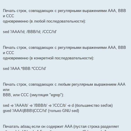
Печать строк, совпадающих с регулярными выражениями AAA, BBB
и CCC
одновременно (в любой последовательности):
sed '/AAA/!d; /BBB/!d; /CCC/!d'
Печать строк, совпадающих с регулярными выражениями AAA, BBB
и CCC
одновременно (в конкретной последовательности):
sed '/AAA.*BBB.*CCC/!d'
Печать строк, совпадающих с любым регулярным выражением AAA
или
BBB, или CCC (эмуляция "egrep"):
sed -e '/AAA/b' -e '/BBB/b' -e '/CCC/b' -e d (большинство sed'ов)
gsed '/AAA\|BBB\|CCC/!d' (только GNU sed)
Печатать абзац если он содержит AAA (пустая строка разделяет