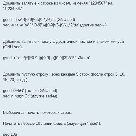
Добавить запятые к строке из чисел, изменяя "1234567" на
"1,234,567":
gsed ':a;s/\B[0-9]\{3\}\>/,&/;ta' (GNU sed)
sed -e :a -e 's/\(.*[0-9]\)\([0-9]\{3\}\)/\1,\2/;ta' (другие sed-ы)
Добавить запятые к числу с десятичной частью и знаком минуса
(GNU sed):
gsed -r ':a;s/(^|[^0-9.])([0-9]+)([0-9]{3})/\1\2,\3/g;ta'
Добавить пустую строку через каждые 5 строк (после строк 5, 10,
15, 20, и т.д.):
gsed '0~5G' (только GNU sed)
sed 'n;n;n;n;G;' (другие sed-ы)
Выборочная печать некоторых строк:
Печатать первые 10 линий файла (эмуляция "head"):
sed 10q