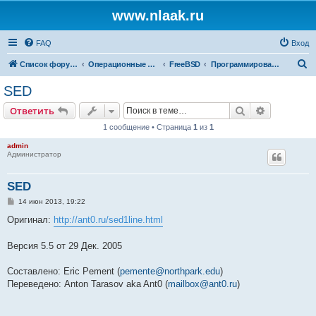
www.nlaak.ru
FAQ
Вход
П
Список форумов
Операционные Системы
FreeBSD
Программирование
о
SED
и
Поиск
Расширен
Ответить
с
1 сообщение • Страница
1
из
1
к
admin
Администратор
SED
С
14 июн 2013, 19:22
о
о
Оригинал:
http://ant0.ru/sed1line.html
б
щ
е
Версия 5.5 от 29 Дек. 2005
н
и
е
Составлено: Eric Pement (
pemente@northpark.edu
)
Переведено: Anton Tarasov aka Ant0 (
mailbox@ant0.ru
)