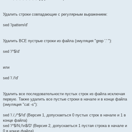
Удалить строки совпадающие с регулярным выражением:
sed '/pattern/d'
Удалить ВСЕ пустрые строки из файла (эмуляция "grep '.' "):
sed '/^$/d'
или
sed '/./!d'
Удалить все последовательности пустых строк из файла исключая
первую. Также удалить все пустые строки в начале и в конце файла
(эмуляция "cat -s"):
sed '/./,/^$/!d' (Версия 1, допускаеться 0 пустых строк в начале и 1 в
конце файла)
sed '/^$/N;/\n$/D' (Версия 2, допускаеться 1 пустая строка в начале и
0 в конце файла)