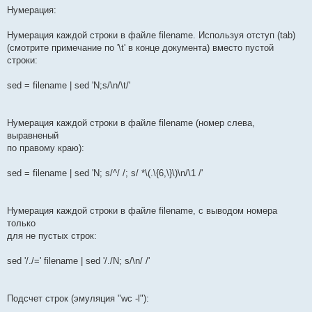
Нумерация:
Нумерация каждой строки в файле filename. Используя отступ (tab)
(смотрите примечание по '\t' в конце документа) вместо пустой
строки:
sed = filename | sed 'N;s/\n/\t/'
Нумерация каждой строки в файле filename (номер слева,
выравненый
по правому краю):
sed = filename | sed 'N; s/^/ /; s/ *\(.\{6,\}\)\n/\1 /'
Нумерация каждой строки в файле filename, с выводом номера
только
для не пустых строк:
sed '/./=' filename | sed '/./N; s/\n/ /'
Подсчет строк (эмуляция "wc -l"):