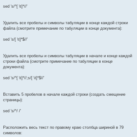
sed 's/^[ \t]*//'
Удалить все пробелы и символы табуляции в конце каждой строки
файла (смотрите примечание по табуляции в конце документа):
sed 's/[ \t]*$//'
Удалить все пробелы и символы табуляции в начале и конце каждой
строки файла (смотрите примечание по табуляции в конце
документа):
sed 's/^[ \t]*//;s/[ \t]*$//'
Вставить 5 пробелов в начале каждой строки (создать смещение
страницы):
sed 's/^/ /'
Расположить весь текст по правому краю столбца шириной в 79
символов: