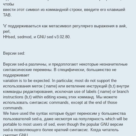
чтобы
ввести этот символ из коммандной строки, введите его клавишей
TAB.
'\t' поддерживаеться как метасимвол регулярнго выражения в awk,
perl,
HHsed, sedmod, и GNU sed v3.02.80.
Версии sed:
Версии sed-а различны, и предоплогают некоторые незначителные
синтаксические перемены. В специфически, большинство не
поддерживает
variation is to be expected. In particular, most do not support the
использования меток (:name) или ветвление инструкций (b,t) внутри
комманды редактирования, исключая use of labels (:name) or branch
instructions (b,t) within editing конец этих комманд. Мы можете
использовать синтаксис commands, except at the end of those
commands.
We have used the syntax которые будет переносим у большинства
пользователей sed-а, даже несмотря на популярность which will be
portable to most users of sed, even though the popular GNU версии
sed-а позволяющего более краткий синтаксис. Когда читатель
смотрит GNU