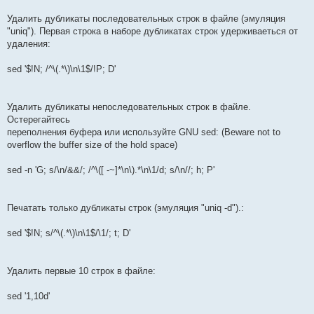
Удалить дубликаты последовательных строк в файле (эмуляция
"uniq"). Первая строка в наборе дубликатах строк удерживаеться от
удаления:
sed '$!N; /^\(.*\)\n\1$/!P; D'
Удалить дубликаты непоследовательных строк в файле.
Остерегайтесь
переполнения буфера или используйте GNU sed: (Beware not to
overflow the buffer size of the hold space)
sed -n 'G; s/\n/&&/; /^\([ -~]*\n\).*\n\1/d; s/\n//; h; P'
Печатать только дубликаты строк (эмуляция "uniq -d").:
sed '$!N; s/^\(.*\)\n\1$/\1/; t; D'
Удалить первые 10 строк в файле:
sed '1,10d'