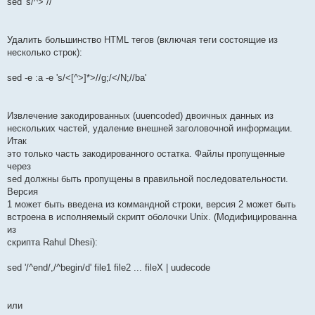
sed 's/^> //'
Удалить большинство HTML тегов (включая теги состоящие из
несколько строк):
sed -e :a -e 's/<[^>]*>//g;/</N;//ba'
Извлечение закодированных (uuencoded) двоичных данных из
нескольких частей, удаление внешней заголовочной информации.
Итак
это только часть закодированного остатка. Файлы пропущенные
через
sed должны быть пропущены в правильной последовательности.
Версия
1 может быть введена из коммандной строки, версия 2 может быть
встроена в исполняемый скрипт оболочки Unix. (Модифицированна
из
скрипта Rahul Dhesi):
sed '/^end/,/^begin/d' file1 file2 ... fileX | uudecode
или