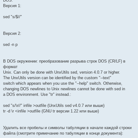
DOS:
Версия 1:
sed "s/$//"
Версия 2:
sed -n p
В DOS окружении: преобразование разрыва строк DOS (CR/LF) в
формат
Unix. Can only be done with UnxUtils sed, version 4.0.7 or higher.
The UnxUtils version can be identified by the custom "--text"
switch which appears when you use the "--help" switch. Otherwise,
changing DOS newlines to Unix newlines cannot be done with sed in
a DOS environment. Use "tr" instead.:
sed "s/\r//" infile >outfile (UnxUtils sed v4.0.7 или выше)
tr -d \r <infile >outfile (GNU tr версии 1.22 или выше)
Удалить все пробелы и символы табуляции в начале каждой строки
файла (смотрите примечание по табуляции в конце документа):