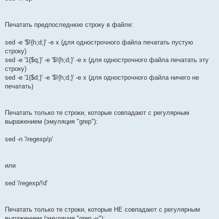
Печатать предпоследнюю строку в файле:
sed -e '$!{h;d;}' -e x (для однострочного файла печатать пустую
строку)
sed -e '1{$q;}' -e '$!{h;d;}' -e x (для однострочного файла печатать эту
строку)
sed -e '1{$d;}' -e '$!{h;d;}' -e x (для однострочного файла ничего не
печатать)
Печатать только те строки, которые совпадают с регулярным
выражением (эмуляция "grep"):
sed -n '/regexp/p'
или
sed '/regexp/!d'
Печатать только те строки, которые НЕ совпадают с регулярным
выражением (эмуляция "grep -v"):