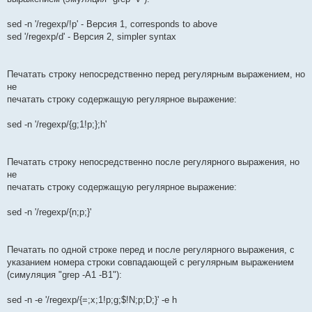
sed -n '/regexp/!p' - Версия 1, corresponds to above
sed '/regexp/d' - Версия 2, simpler syntax
Печатать строку непосредственно перед регулярным выражением, но
не
печатать строку содержащую регулярное выражение:
sed -n '/regexp/{g;1!p;};h'
Печатать строку непосредственно после регулярного выражения, но
не
печатать строку содержащую регулярное выражение:
sed -n '/regexp/{n;p;}'
Печатать по одной строке перед и после регулярного выражения, с
указанием номера строки совпадающей с регулярным выражением
(симуляция "grep -A1 -B1"):
sed -n -e '/regexp/{=;x;1!p;g;$!N;p;D;}' -e h