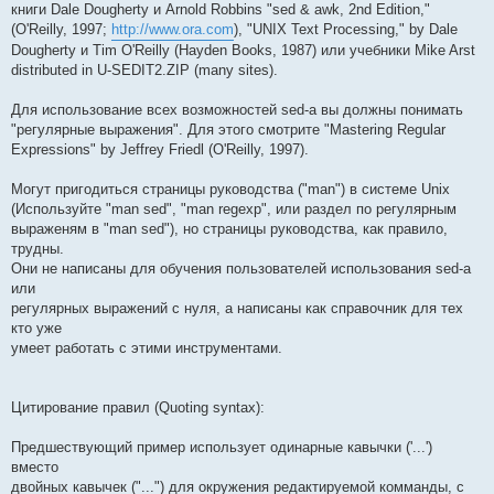
книги Dale Dougherty и Arnold Robbins "sed & awk, 2nd Edition,"
(O'Reilly, 1997;
http://www.ora.com
), "UNIX Text Processing," by Dale
Dougherty и Tim O'Reilly (Hayden Books, 1987) или учебники Mike Arst
distributed in U-SEDIT2.ZIP (many sites).
Для использование всех возможностей sed-а вы должны понимать
"регулярные выражения". Для этого смотрите "Mastering Regular
Expressions" by Jeffrey Friedl (O'Reilly, 1997).
Могут пригодиться страницы руководства ("man") в системе Unix
(Используйте "man sed", "man regexp", или раздел по регулярным
выраженям в "man sed"), но страницы руководства, как правило,
трудны.
Они не написаны для обучения пользователей использования sed-а
или
регулярных выражений с нуля, а написаны как справочник для тех
кто уже
умеет работать с этими инструментами.
Цитирование правил (Quoting syntax):
Предшествующий пример использует одинарные кавычки ('...')
вместо
двойных кавычек ("...") для окружения редактируемой комманды, с