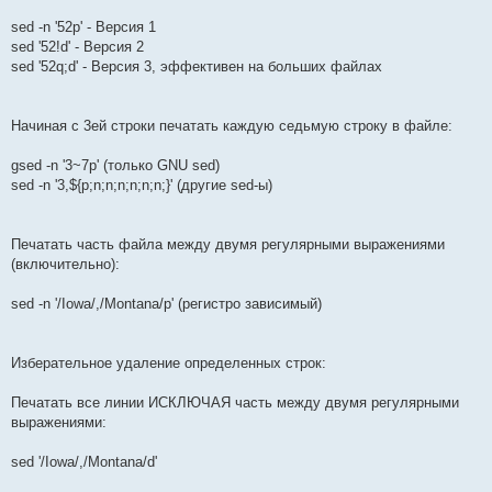
sed -n '52p' - Версия 1
sed '52!d' - Версия 2
sed '52q;d' - Версия 3, эффективен на больших файлах
Начиная с 3ей строки печатать каждую седьмую строку в файле:
gsed -n '3~7p' (только GNU sed)
sed -n '3,${p;n;n;n;n;n;n;}' (другие sed-ы)
Печатать часть файла между двумя регулярными выражениями
(включительно):
sed -n '/Iowa/,/Montana/p' (регистро зависимый)
Изберательное удаление определенных строк:
Печатать все линии ИСКЛЮЧАЯ часть между двумя регулярными
выражениями:
sed '/Iowa/,/Montana/d'