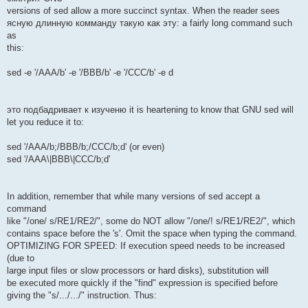
versions of sed allow a more succinct syntax. When the reader sees
ясную длинную комманду такую как эту: a fairly long command such
as
this:
sed -e '/AAA/b' -e '/BBB/b' -e '/CCC/b' -e d
это подбадривает к изученю it is heartening to know that GNU sed will
let you reduce it to:
sed '/AAA/b;/BBB/b;/CCC/b;d' (or even)
sed '/AAA\|BBB\|CCC/b;d'
In addition, remember that while many versions of sed accept a
command
like "/one/ s/RE1/RE2/", some do NOT allow "/one/! s/RE1/RE2/", which
contains space before the 's'. Omit the space when typing the command.
OPTIMIZING FOR SPEED: If execution speed needs to be increased
(due to
large input files or slow processors or hard disks), substitution will
be executed more quickly if the "find" expression is specified before
giving the "s/.../.../" instruction. Thus: