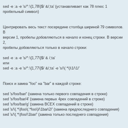
sed -e :a -e 's/^.\{1,78\}$/ &/;ta' (устанавливает как 78 плюс 1
пробельный символ)
Центрировать весь текст посередине столбца шириной 79 символов.
В
версии 1, пробелы добовляються в начало и конец строки. В версии
2,
пробелы добовляються только в начало строки:
sed -e :a -e 's/^.\{1,77\}$/ & /;ta'
или
sed -e :a -e 's/^.\{1,77\}$/ &/;ta' -e 's/\( *\)\1/\1/'
Поиск и замеа "foo" на "bar" в каждой строке:
sed 's/foo/bar/' (замена только первого совпадения в строке)
sed 's/foo/bar/4' (замена первых 4рех совпадений в строке)
sed 's/foo/bar/g' (замена ВСЕХ совпадений в строке)
sed 's/\(.*\)foo\(.*foo\)/\1bar\2/' (замена предпоследнего совпадения)
sed 's/\(.*\)foo/\1bar/' (замена только последнего совпадения)