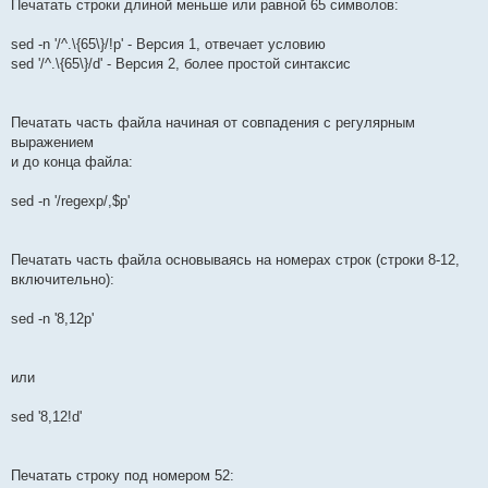
Печатать строки длиной меньше или равной 65 символов:
sed -n '/^.\{65\}/!p' - Версия 1, отвечает условию
sed '/^.\{65\}/d' - Версия 2, более простой синтаксис
Печатать часть файла начиная от совпадения с регулярным
выражением
и до конца файла:
sed -n '/regexp/,$p'
Печатать часть файла основываясь на номерах строк (строки 8-12,
включительно):
sed -n '8,12p'
или
sed '8,12!d'
Печатать строку под номером 52: