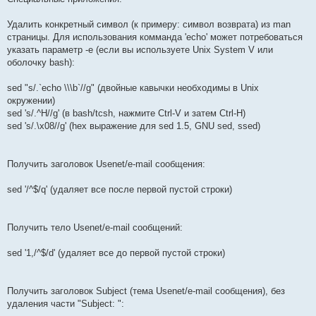
Удалить конкретный символ (к примеру: символ возврата) из man
страницы. Для использования комманда 'echo' может потребоваться
указать параметр -e (если вы используете Unix System V или
оболочку bash):
sed "s/.`echo \\\b`//g" (двойные кавычки необходимы в Unix
окружении)
sed 's/.^H//g' (в bash/tcsh, нажмите Ctrl-V и затем Ctrl-H)
sed 's/.\x08//g' (hex выражение для sed 1.5, GNU sed, ssed)
Получить заголовок Usenet/e-mail сообщения:
sed '/^$/q' (удаляет все после первой пустой строки)
Получить тело Usenet/e-mail сообщений:
sed '1,/^$/d' (удаляет все до первой пустой строки)
Получить заголовок Subject (тема Usenet/e-mail сообщения), без
удаления части "Subject: ":