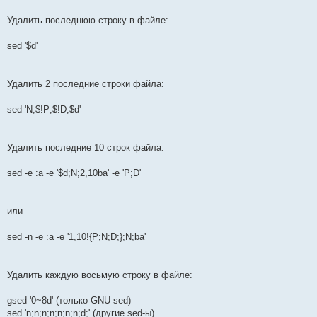
Удалить последнюю строку в файле:
sed '$d'
Удалить 2 последние строки файла:
sed 'N;$!P;$!D;$d'
Удалить последние 10 строк файла:
sed -e :a -e '$d;N;2,10ba' -e 'P;D'
или
sed -n -e :a -e '1,10!{P;N;D;};N;ba'
Удалить каждую восьмую строку в файле:
gsed '0~8d' (только GNU sed)
sed 'n;n;n;n;n;n;n;d;' (другие sed-ы)