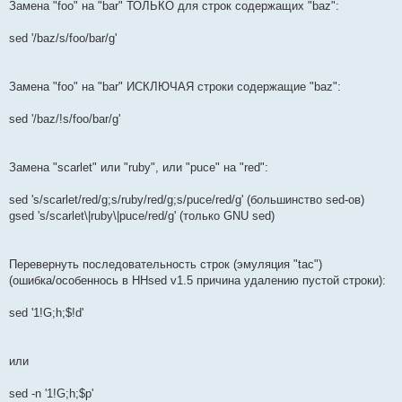
Замена "foo" на "bar" ТОЛЬКО для строк содержащих "baz":
sed '/baz/s/foo/bar/g'
Замена "foo" на "bar" ИСКЛЮЧАЯ строки содержащие "baz":
sed '/baz/!s/foo/bar/g'
Замена "scarlet" или "ruby", или "puce" на "red":
sed 's/scarlet/red/g;s/ruby/red/g;s/puce/red/g' (большинство sed-ов)
gsed 's/scarlet\|ruby\|puce/red/g' (только GNU sed)
Перевернуть последовательность строк (эмуляция "tac")
(ошибка/особеннось в HHsed v1.5 причина удалению пустой строки):
sed '1!G;h;$!d'
или
sed -n '1!G;h;$p'