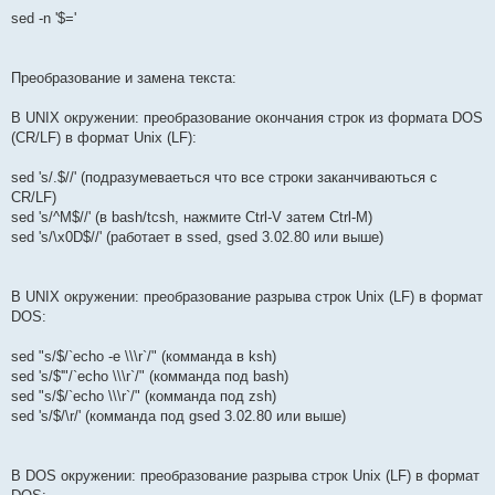
sed -n '$='
Преобразование и замена текста:
В UNIX окружении: преобразование окончания строк из формата DOS
(CR/LF) в формат Unix (LF):
sed 's/.$//' (подразумеваеться что все строки заканчиваються с
CR/LF)
sed 's/^M$//' (в bash/tcsh, нажмите Ctrl-V затем Ctrl-M)
sed 's/\x0D$//' (работает в ssed, gsed 3.02.80 или выше)
В UNIX окружении: преобразование разрыва строк Unix (LF) в формат
DOS:
sed "s/$/`echo -e \\\r`/" (комманда в ksh)
sed 's/$'"/`echo \\\r`/" (комманда под bash)
sed "s/$/`echo \\\r`/" (комманда под zsh)
sed 's/$/\r/' (комманда под gsed 3.02.80 или выше)
В DOS окружении: преобразование разрыва строк Unix (LF) в формат