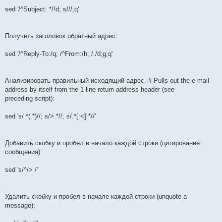
sed '/^Subject: */!d; s///;q'
Получить заголовок обратный адрес:
sed '/^Reply-To:/q; /^From:/h; /./d;g;q'
Анализировать правильный исходящий адрес. # Pulls out the e-mail
address by itself from the 1-line return address header (see
preceding script):
sed 's/ *(.*)//; s/>.*//; s/.*[:<] *//'
Добавить скобку и пробел в начало каждой строки (цитирование
сообщения):
sed 's/^/> /'
Удалить скобку и пробел в начале каждой строки (unquote a
message):