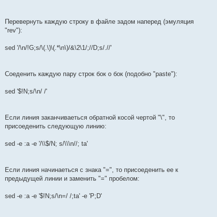
Перевернуть каждую строку в файле задом наперед (эмуляция
"rev"):
sed '/\n/!G;s/\(.\)\(.*\n\)/&\2\1/;//D;s/.//'
Соеденить каждую пару строк бок о бок (подобно "paste"):
sed '$!N;s/\n/ /'
Если линия заканчиваеться обратной косой чертой "\", то
присоеденить следующую линию:
sed -e :a -e '/\\$/N; s/\\\n//; ta'
Если линия начинаеться с знака "=", то присоеденить ее к
предыдущей линии и заменить "=" пробелом:
sed -e :a -e '$!N;s/\n=/ /;ta' -e 'P;D'