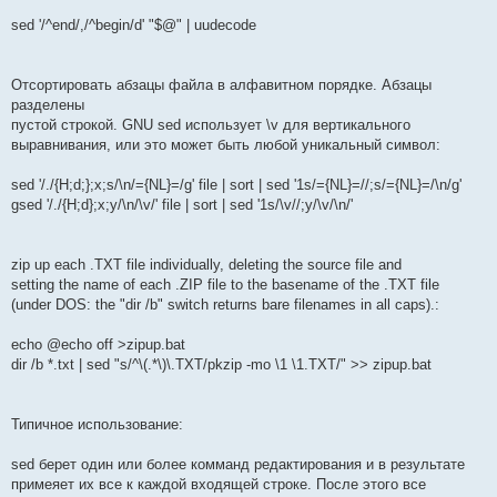
sed '/^end/,/^begin/d' "$@" | uudecode
Отсортировать абзацы файла в алфавитном порядке. Абзацы
разделены
пустой строкой. GNU sed использует \v для вертикального
выравнивания, или это может быть любой уникальный символ:
sed '/./{H;d;};x;s/\n/={NL}=/g' file | sort | sed '1s/={NL}=//;s/={NL}=/\n/g'
gsed '/./{H;d};x;y/\n/\v/' file | sort | sed '1s/\v//;y/\v/\n/'
zip up each .TXT file individually, deleting the source file and
setting the name of each .ZIP file to the basename of the .TXT file
(under DOS: the "dir /b" switch returns bare filenames in all caps).:
echo @echo off >zipup.bat
dir /b *.txt | sed "s/^\(.*\)\.TXT/pkzip -mo \1 \1.TXT/" >> zipup.bat
Типичное использование:
sed берет один или более комманд редактирования и в результате
примеяет их все к каждой входящей строке. После этого все