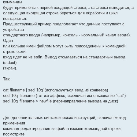
комманды
будут применены к первой входящей строке, эта строка выводится, а
следующая входящая строка береться для обработки и цикл
повтаряется.
Предшествующий пример предполагает что данные поступают с
устройства
стандартного ввода (например, консоль - нормальный канал ввода).
Один
или больше имен файлом могут быть присоеденены к командной
строке если
вход идет не из stdin. Вывод отсылаеться на стандартный вывод
(stdout)
(экран).
Так:
cat filename | sed '10q' (используеться ввод из конвеера)
sed '10q' filename (тот же эффекс, исключая использование "cat")
sed '10q' filename > newfile (перенаправление вывода на диск)
Для дополнительных синтаксических инструкций, включая метод
применения
комманд редактирования из файла взамен коммандной строки,
посмотрите